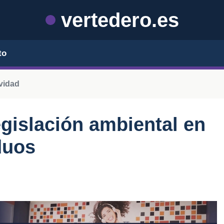
vertedero.es
to
ividad
egislación ambiental en
duos