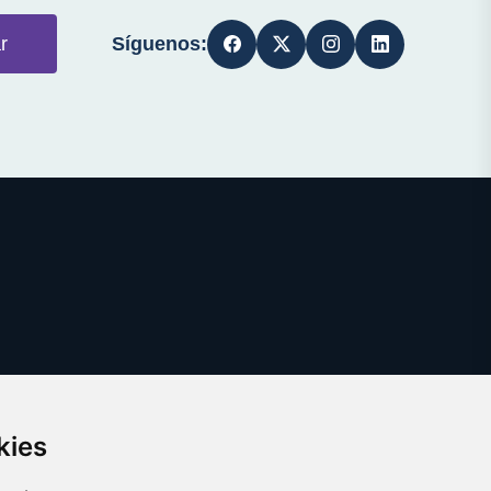
Síguenos:
r
kies