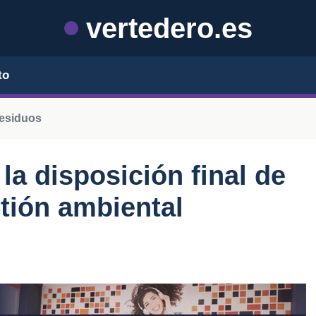
vertedero.es
to
residuos
la disposición final de
stión ambiental