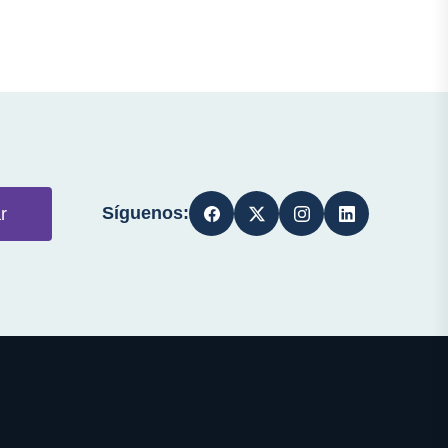
Síguenos:
r